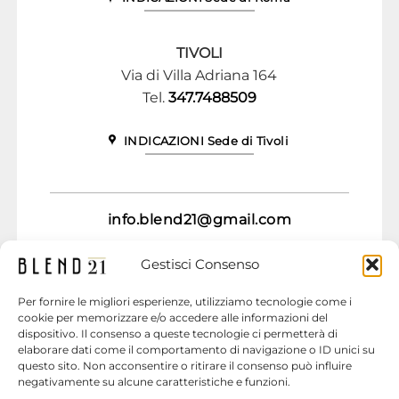
TIVOLI
Via di Villa Adriana 164
Tel.
347.7488509
INDICAZIONI Sede di Tivoli
info.blend21@gmail.com
Non perdere l’opportunità di provare
Gestisci Consenso
Blend21
.
Prenota subito
un appuntamento
Per fornire le migliori esperienze, utilizziamo tecnologie come i
cookie per memorizzare e/o accedere alle informazioni del
dispositivo. Il consenso a queste tecnologie ci permetterà di
elaborare dati come il comportamento di navigazione o ID unici su
PRENOTA ORA
questo sito. Non acconsentire o ritirare il consenso può influire
negativamente su alcune caratteristiche e funzioni.