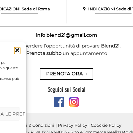
DICAZIONI Sede di Roma
INDICAZIONI Sede di T
info.blend21@gmail.com
Non perdere l’opportunità di provare
Blend21
.
Prenota subito
un appuntamento
 per
so a queste
PRENOTA ORA
consenso può
Seguici sui Social
ZA LE PREFERENZE
Termini & Condizioni
|
Privacy Policy
|
Coockie Policy
LEND 21 Srls - P.Iva 17794741003 - Sito eCommerce Realizzato 