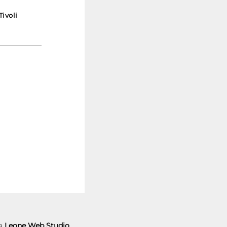
ivoli
da
Leone Web Studio