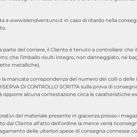
a a www.blendventuno.it in caso di ritardo nella conse
to.
rte del corriere, il Cliente è tenuto a controllare: che 
to; che l’imballo risulti integro, non danneggiato, né 
ette metalliche).
 o la mancata corrispondenza del numero dei colli o delle
ERVA DI CONTROLLO SCRITTA sulla prova di consegna del
à opporre alcuna contestazione circa le caratteristiche e
vorativi del materiale presente in giacenza presso i magazz
to dal Cliente all’atto dell’ordine la merce verrà riconse
 pagamento delle ulteriori spese di consegna connesse con