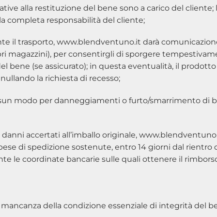
tive alla restituzione del bene sono a carico del cliente; 
a completa responsabilità del cliente;
 il trasporto, www.blendventuno.it darà comunicazione a
pri magazzini), per consentirgli di sporgere tempestivam
del bene (se assicurato); in questa eventualità, il prodott
llando la richiesta di recesso;
n modo per danneggiamenti o furto/smarrimento di beni 
r danni accertati all’imballo originale, www.blendventuno
spese di spedizione sostenute, entro 14 giorni dal rientro
e le coordinate bancarie sulle quali ottenere il rimborso
r mancanza della condizione essenziale di integrità del 