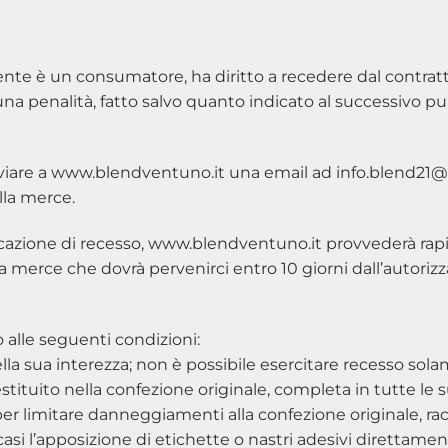
il cliente è un consumatore, ha diritto a recedere dal contr
una penalità, fatto salvo quanto indicato al successivo pu
rà inviare a www.blendventuno.it una email ad info.blend
lla merce.
azione di recesso, www.blendventuno.it provvederà rap
la merce che dovrà pervenirci entro 10 giorni dall’autorizz
 alle seguenti condizioni:
 nella sua interezza; non è possibile esercitare recesso so
estituito nella confezione originale, completa in tutte le
r limitare danneggiamenti alla confezione originale, ra
 casi l’apposizione di etichette o nastri adesivi direttame