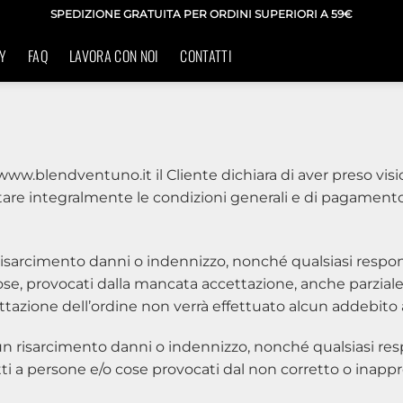
SPEDIZIONE GRATUITA PER ORDINI SUPERIORI A 59€
Y
FAQ
LAVORA CON NOI
CONTATTI
w.blendventuno.it il Cliente dichiara di aver preso visione
tare integralmente le condizioni generali e di pagamento 
 risarcimento danni o indennizzo, nonché qualsiasi respon
cose, provocati dalla mancata accettazione, anche parziale,
tazione dell’ordine non verrà effettuato alcun addebito a
a un risarcimento danni o indennizzo, nonché qualsiasi res
tti a persone e/o cose provocati dal non corretto o inappro