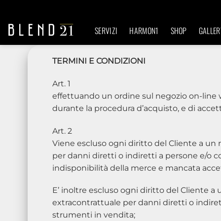
Salta
ai
SERVIZI
HARMON1
SHOP
GALLER
contenuti
TERMINI E CONDIZIONI
Art. 1
effettuando un ordine sul negozio on-line ww
durante la procedura d’acquisto, e di accet
Art. 2
Viene escluso ogni diritto del Cliente a un
per danni diretti o indiretti a persone e/o 
indisponibilità della merce e mancata accet
E’ inoltre escluso ogni diritto del Cliente 
extracontrattuale per danni diretti o indire
strumenti in vendita;